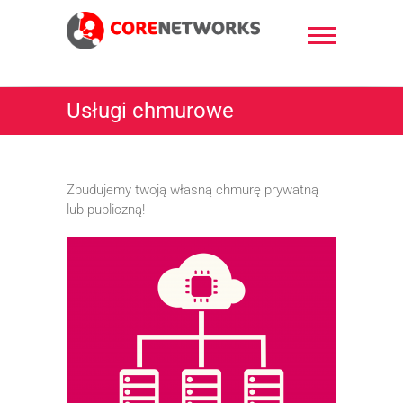
Skip
to
content
CoreNetworks
Usługi chmurowe
Zbudujemy twoją własną chmurę prywatną
lub publiczną!