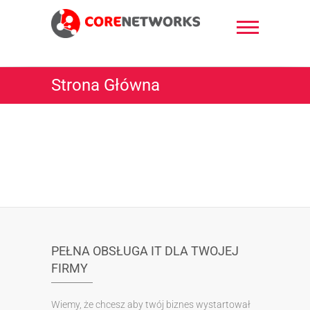
Skip
to
content
CoreNetworks
Strona Główna
PEŁNA OBSŁUGA IT DLA TWOJEJ
FIRMY
Wiemy, że chcesz aby twój biznes wystartował